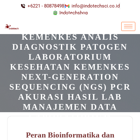
+6221 - 80878498
info@indotechsci.co.id
Indotechshop
TAG:
BIOINFORMATIKA
BIOMOLEKULER
KEMENKES ANALIS
DIAGNOSTIK PATOGEN
LABORATORIUM
KESEHATAN KEMENKES
NEXT-GENERATION
SEQUENCING (NGS) PCR
AKURASI HASIL LAB
MANAJEMEN DATA
LABORATORIUM
SURVEILANS PATOGEN
Peran Bioinformatika dan