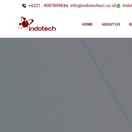
+6221 - 80878498
info@indotechsci.co.id
Indo
HOME
ABOUT US
B