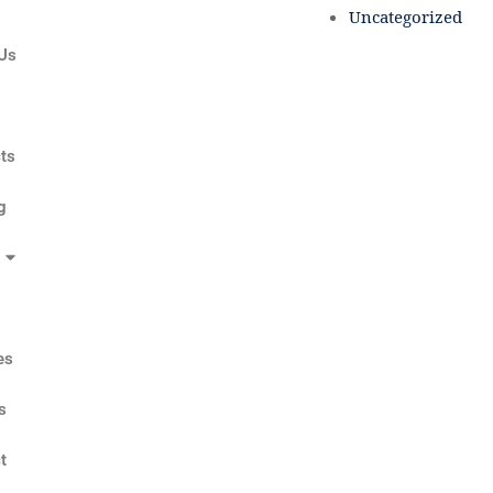
Uncategorized
Us
s
ts
g
es
s
t