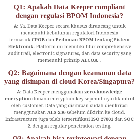
Q1: Apakah Data Keeper compliant
dengan regulasi BPOM Indonesia?
A:
Ya, Data Keeper secara khusus dirancang untuk
memenuhi kebutuhan regulatori Indonesia
termasuk
CPOB
dan
Pedoman BPOM tentang Sistem
Elektronik
. Platform ini memiliki fitur comprehensive
audit trail, electronic signatures, dan data security yang
memenuhi prinsip
ALCOA+
.
Q2: Bagaimana dengan keamanan data
yang disimpan di cloud Korea/Singapura?
A:
Data Keeper menggunakan
zero-knowledge
encryption
dimana encryption key sepenuhnya dikontrol
oleh customer. Data yang disimpan sudah dienkripsi
menggunakan
AES-256
sebelum dikirim ke cloud.
Infrastructure juga telah tersertifikasi
ISO 27001
dan
SOC
2
, dengan regular penetration testing.
Q3: Apakah bisa terintegrasi dengan