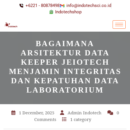
+6221 - 80878498
info@indotechsci.co.id
Indotechshop
BAGAIMANA
ARSITEKTUR DATA
KEEPER JEIOTECH
MENJAMIN INTEGRITAS
DAN KEPATUHAN DATA
LABORATORIUM
1 December, 2025
Admin Indotech
0
Comments
1 category