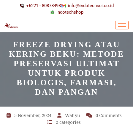
+6221 - 80878498
info@indotechsci.co.id
Indotechshop
FREEZE DRYING ATAU
KERING BEKU: METODE
PRESERVASI ULTIMAT
UNTUK PRODUK
BIOLOGIS, FARMASI,
DAN PANGAN
5 November, 2024
Wahyu
0 Comments
2 categories