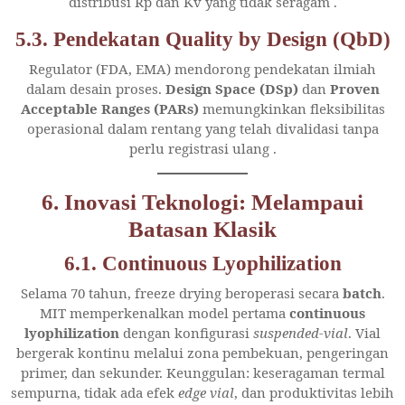
distribusi Rp dan Kv yang tidak seragam
.
5.3. Pendekatan Quality by Design (QbD)
Regulator (FDA, EMA) mendorong pendekatan ilmiah
dalam desain proses.
Design Space (DSp)
dan
Proven
Acceptable Ranges (PARs)
memungkinkan fleksibilitas
operasional dalam rentang yang telah divalidasi tanpa
perlu registrasi ulang
.
6. Inovasi Teknologi: Melampaui
Batasan Klasik
6.1. Continuous Lyophilization
Selama 70 tahun, freeze drying beroperasi secara
batch
.
MIT memperkenalkan model pertama
continuous
lyophilization
dengan konfigurasi
suspended-vial
. Vial
bergerak kontinu melalui zona pembekuan, pengeringan
primer, dan sekunder. Keunggulan: keseragaman termal
sempurna, tidak ada efek
edge vial
, dan produktivitas lebih