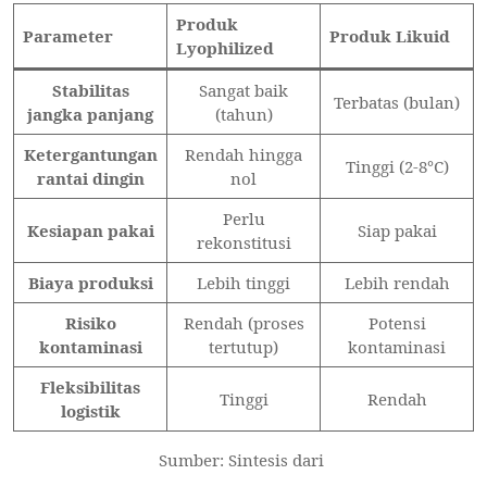
Produk
Parameter
Produk Likuid
Lyophilized
Stabilitas
Sangat baik
Terbatas (bulan)
jangka panjang
(tahun)
Ketergantungan
Rendah hingga
Tinggi (2-8°C)
rantai dingin
nol
Perlu
Kesiapan pakai
Siap pakai
rekonstitusi
Biaya produksi
Lebih tinggi
Lebih rendah
Risiko
Rendah (proses
Potensi
kontaminasi
tertutup)
kontaminasi
Fleksibilitas
Tinggi
Rendah
logistik
Sumber: Sintesis dari