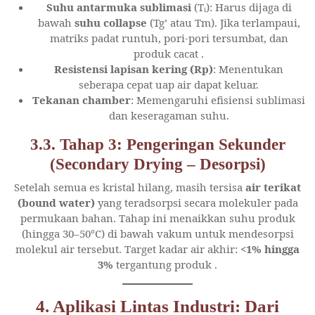
Suhu antarmuka sublimasi
(Tᵢ): Harus dijaga di
bawah
suhu collapse
(Tg’ atau Tm). Jika terlampaui,
matriks padat runtuh, pori-pori tersumbat, dan
produk cacat
.
Resistensi lapisan kering (Rp)
: Menentukan
seberapa cepat uap air dapat keluar.
Tekanan chamber
: Memengaruhi efisiensi sublimasi
dan keseragaman suhu.
3.3. Tahap 3: Pengeringan Sekunder
(Secondary Drying – Desorpsi)
Setelah semua es kristal hilang, masih tersisa
air terikat
(bound water)
yang teradsorpsi secara molekuler pada
permukaan bahan. Tahap ini menaikkan suhu produk
(hingga 30–50°C) di bawah vakum untuk mendesorpsi
molekul air tersebut. Target kadar air akhir:
<1% hingga
3%
tergantung produk
.
4. Aplikasi Lintas Industri: Dari