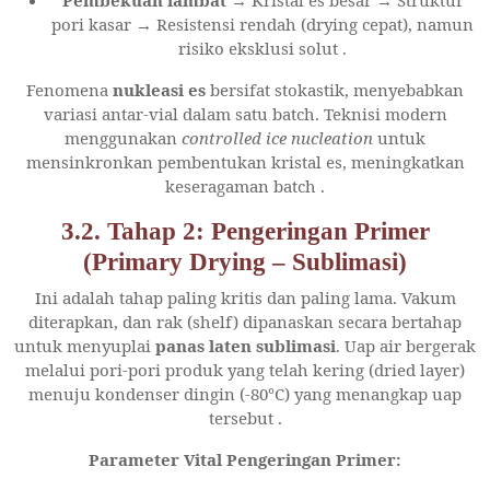
Pembekuan lambat
→ Kristal es besar → Struktur
pori kasar → Resistensi rendah (drying cepat), namun
risiko eksklusi solut
.
Fenomena
nukleasi es
bersifat stokastik, menyebabkan
variasi antar-vial dalam satu batch. Teknisi modern
menggunakan
controlled ice nucleation
untuk
mensinkronkan pembentukan kristal es, meningkatkan
keseragaman batch
.
3.2. Tahap 2: Pengeringan Primer
(Primary Drying – Sublimasi)
Ini adalah tahap paling kritis dan paling lama. Vakum
diterapkan, dan rak (shelf) dipanaskan secara bertahap
untuk menyuplai
panas laten sublimasi
. Uap air bergerak
melalui pori-pori produk yang telah kering (dried layer)
menuju kondenser dingin (-80°C) yang menangkap uap
tersebut
.
Parameter Vital Pengeringan Primer: