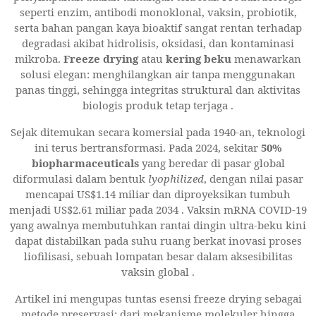
seperti enzim, antibodi monoklonal, vaksin, probiotik,
serta bahan pangan kaya bioaktif sangat rentan terhadap
degradasi akibat hidrolisis, oksidasi, dan kontaminasi
mikroba.
Freeze drying
atau
kering beku
menawarkan
solusi elegan: menghilangkan air tanpa menggunakan
panas tinggi, sehingga integritas struktural dan aktivitas
biologis produk tetap terjaga
.
Sejak ditemukan secara komersial pada 1940-an, teknologi
ini terus bertransformasi. Pada 2024, sekitar
50%
biopharmaceuticals
yang beredar di pasar global
diformulasi dalam bentuk
lyophilized
, dengan nilai pasar
mencapai US$1.14 miliar dan diproyeksikan tumbuh
menjadi US$2.61 miliar pada 2034
. Vaksin mRNA COVID-19
yang awalnya membutuhkan rantai dingin ultra-beku kini
dapat distabilkan pada suhu ruang berkat inovasi proses
liofilisasi, sebuah lompatan besar dalam aksesibilitas
vaksin global
.
Artikel ini mengupas tuntas esensi freeze drying sebagai
metode preservasi: dari mekanisme molekuler hingga