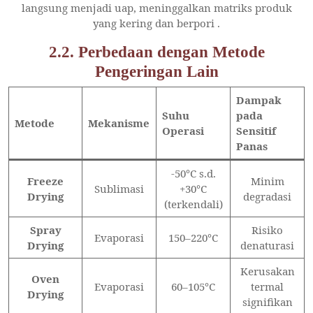
langsung menjadi uap, meninggalkan matriks produk
yang kering dan berpori
.
2.2. Perbedaan dengan Metode
Pengeringan Lain
Dampak
Suhu
pada
Metode
Mekanisme
Operasi
Sensitif
Panas
-50°C s.d.
Freeze
Minim
Sublimasi
+30°C
Drying
degradasi
(terkendali)
Spray
Risiko
Evaporasi
150–220°C
Drying
denaturasi
Kerusakan
Oven
Evaporasi
60–105°C
termal
Drying
signifikan