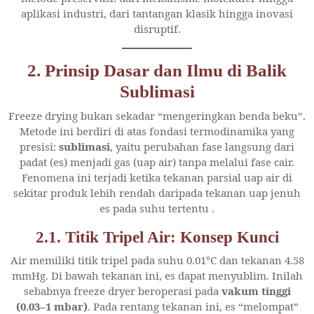
aplikasi industri, dari tantangan klasik hingga inovasi
disruptif.
2. Prinsip Dasar dan Ilmu di Balik
Sublimasi
Freeze drying bukan sekadar “mengeringkan benda beku”.
Metode ini berdiri di atas fondasi termodinamika yang
presisi:
sublimasi
, yaitu perubahan fase langsung dari
padat (es) menjadi gas (uap air) tanpa melalui fase cair.
Fenomena ini terjadi ketika tekanan parsial uap air di
sekitar produk lebih rendah daripada tekanan uap jenuh
es pada suhu tertentu
.
2.1. Titik Tripel Air: Konsep Kunci
Air memiliki titik tripel pada suhu 0.01°C dan tekanan 4.58
mmHg. Di bawah tekanan ini, es dapat menyublim. Inilah
sebabnya freeze dryer beroperasi pada
vakum tinggi
(0.03–1 mbar)
. Pada rentang tekanan ini, es “melompat”