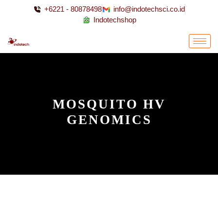
+6221 - 80878498
info@indotechsci.co.id
Indotechshop
MOSQUITO HV
GENOMICS