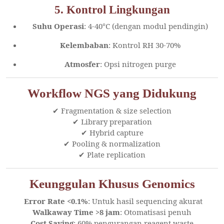
5. Kontrol Lingkungan
Suhu Operasi
: 4-40°C (dengan modul pendingin)
Kelembaban
: Kontrol RH 30-70%
Atmosfer
: Opsi nitrogen purge
Workflow NGS yang Didukung
✔ Fragmentation & size selection
✔ Library preparation
✔ Hybrid capture
✔ Pooling & normalization
✔ Plate replication
Keunggulan Khusus Genomics
Error Rate <0.1%
: Untuk hasil sequencing akurat
Walkaway Time >8 jam
: Otomatisasi penuh
Cost Saving
: 60% pengurangan reagent waste