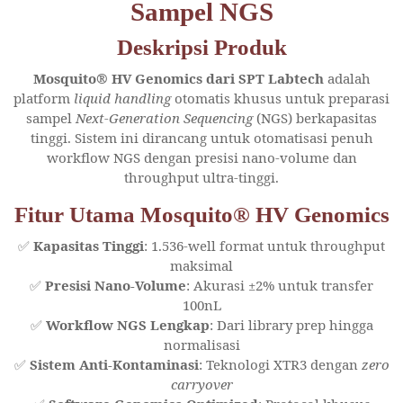
Sampel NGS
Deskripsi Produk
Mosquito® HV Genomics dari SPT Labtech
adalah
platform
liquid handling
otomatis khusus untuk preparasi
sampel
Next-Generation Sequencing
(NGS) berkapasitas
tinggi. Sistem ini dirancang untuk otomatisasi penuh
workflow NGS dengan presisi nano-volume dan
throughput ultra-tinggi.
Fitur Utama Mosquito® HV Genomics
✅
Kapasitas Tinggi
: 1.536-well format untuk throughput
maksimal
✅
Presisi Nano-Volume
: Akurasi ±2% untuk transfer
100nL
✅
Workflow NGS Lengkap
: Dari library prep hingga
normalisasi
✅
Sistem Anti-Kontaminasi
: Teknologi XTR3 dengan
zero
carryover