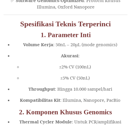
✅
Software Genomics-Optimized
: Protocol khusus
Illumina, Oxford Nanopore
Spesifikasi Teknis Terperinci
1. Parameter Inti
Volume Kerja
: 50nL – 20μL (mode genomics)
Akurasi
:
±2% CV (100nL)
±5% CV (50nL)
Throughput
: Hingga 10.000 sampel/hari
Kompatibilitas Kit
: Illumina, Nanopore, PacBio
2. Komponen Khusus Genomics
Thermal Cycler Module
: Untuk PCR/amplifikasi