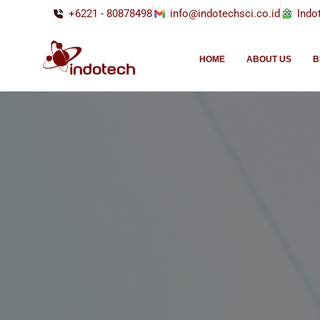
+6221 - 80878498
info@indotechsci.co.id
Indo
HOME
ABOUT US
B