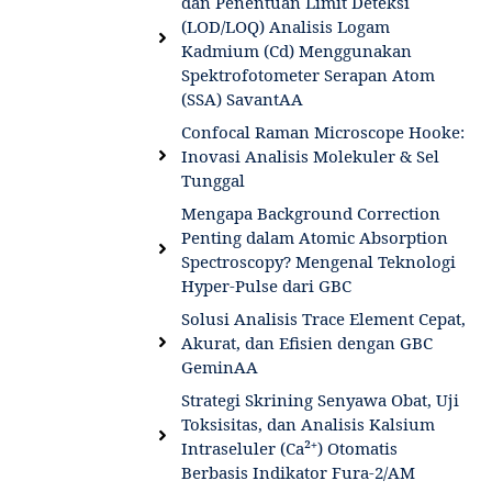
dan Penentuan Limit Deteksi
(LOD/LOQ) Analisis Logam
Kadmium (Cd) Menggunakan
Spektrofotometer Serapan Atom
(SSA) SavantAA
Confocal Raman Microscope Hooke:
Inovasi Analisis Molekuler & Sel
Tunggal
Mengapa Background Correction
Penting dalam Atomic Absorption
Spectroscopy? Mengenal Teknologi
Hyper-Pulse dari GBC
Solusi Analisis Trace Element Cepat,
Akurat, dan Efisien dengan GBC
GeminAA
Strategi Skrining Senyawa Obat, Uji
Toksisitas, dan Analisis Kalsium
Intraseluler (Ca²⁺) Otomatis
Berbasis Indikator Fura-2/AM