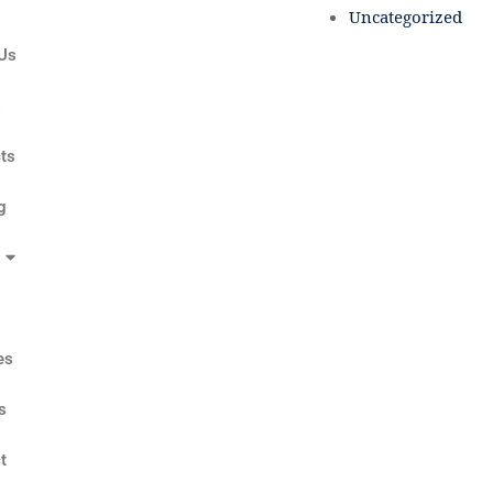
Uncategorized
Us
s
ts
g
es
s
t