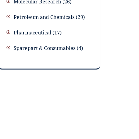
Molecular Research
26
Petroleum and Chemicals
29
Pharmaceutical
17
Sparepart & Consumables
4