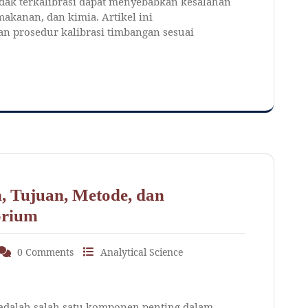
dak terkalibrasi dapat menyebabkan kesalahan
 makanan, dan kimia. Artikel ini
an prosedur kalibrasi timbangan sesuai
an, Tujuan, Metode, dan
orium
0 Comments
Analytical Science
T) adalah salah satu komponen penting dalam