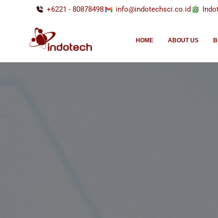
+6221 - 80878498
info@indotechsci.co.id
Indo
HOME
ABOUT US
B