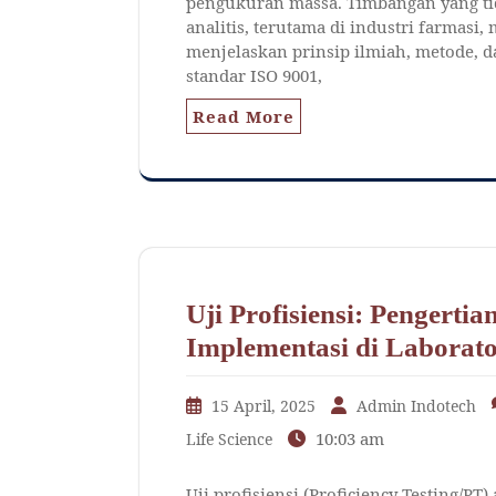
pengukuran massa. Timbangan yang ti
analitis, terutama di industri farmasi,
menjelaskan prinsip ilmiah, metode, d
standar ISO 9001,
Read More
Uji Profisiensi: Pengerti
Implementasi di Laborat
15 April, 2025
Admin Indotech
10:03 am
Life Science
Uji profisiensi (Proficiency Testing/P