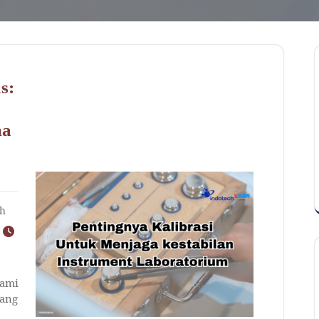
s:
ma
ch
lami
yang