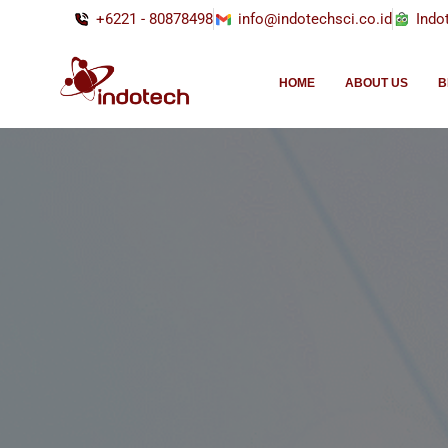
+6221 - 80878498
info@indotechsci.co.id
Indo
HOME
ABOUT US
B