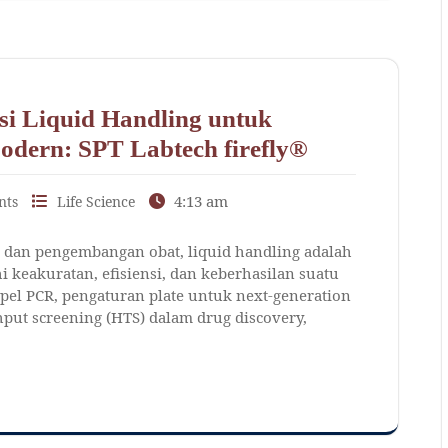
asi Liquid Handling untuk
odern: SPT Labtech firefly®
4:13 am
nts
Life Science
k, dan pengembangan obat, liquid handling adalah
keakuratan, efisiensi, dan keberhasilan suatu
pel PCR, pengaturan plate untuk next-generation
put screening (HTS) dalam drug discovery,