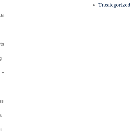
Uncategorized
Us
s
ts
g
es
s
t