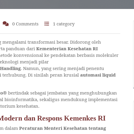
0 Comments
1 category
 mengalami transformasi besar. Didorong oleh
erta panduan dari
Kementerian Kesehatan RI
 metode konvensional ke pendekatan berbasis molekuler
teknologi menjadi pilar
 Handling
. Namun, yang sering menjadi penentu
i terhubung. Di sinilah peran krusial
automasi liquid
to®
bertindak sebagai jembatan yang menghubungkan
ital bioinformatika, sekaligus mendukung implementasi
atorium kesehatan.
 Modern dan Respons Kemenkes RI
tum dalam
Peraturan Menteri Kesehatan tentang