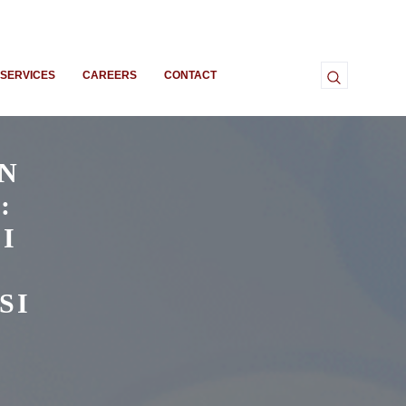
SERVICES
CAREERS
CONTACT
N
:
I
SI
I