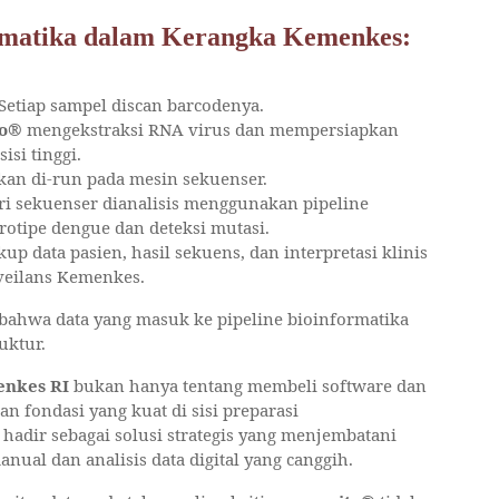
ormatika dalam Kerangka Kemenkes:
 Setiap sampel discan barcodenya.
to®
mengekstraksi RNA virus dan mempersiapkan
si tinggi.
pkan di-run pada mesin sekuenser.
i sekuenser dianalisis menggunakan pipeline
rotipe dengue dan deteksi mutasi.
p data pasien, hasil sekuens, dan interpretasi klinis
rveilans Kemenkes.
ahwa data yang masuk ke pipeline bioinformatika
uktur.
nkes RI
bukan hanya tentang membeli software dan
 fondasi yang kuat di sisi preparasi
hadir sebagai solusi strategis yang menjembatani
ual dan analisis data digital yang canggih.