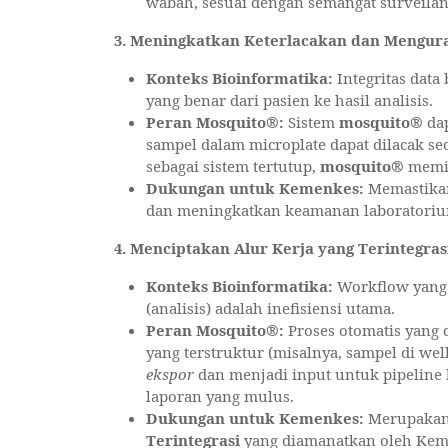
wabah, sesuai dengan semangat surveila
3. Meningkatkan Keterlacakan dan Mengur
Konteks Bioinformatika:
Integritas data
yang benar dari pasien ke hasil analisis.
Peran Mosquito®:
Sistem
mosquito®
dap
sampel dalam microplate dapat dilacak seca
sebagai sistem tertutup,
mosquito®
memin
Dukungan untuk Kemenkes:
Memastik
dan meningkatkan keamanan laboratoriu
4. Menciptakan Alur Kerja yang Terintegra
Konteks Bioinformatika:
Workflow yang t
(analisis) adalah inefisiensi utama.
Peran Mosquito®:
Proses otomatis yang 
yang terstruktur (misalnya, sampel di well
ekspor
dan menjadi input untuk pipeline 
laporan yang mulus.
Dukungan untuk Kemenkes:
Merupakan
Terintegrasi
yang diamanatkan oleh Kem