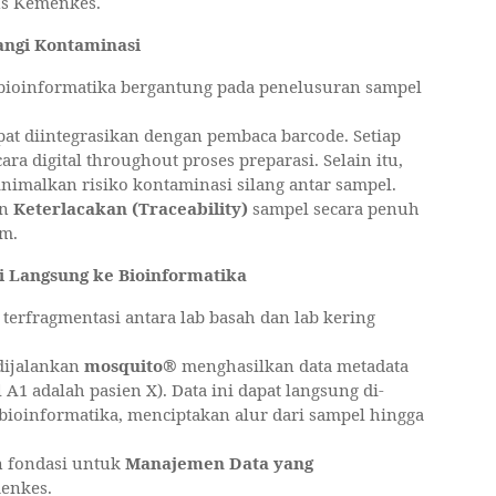
ns Kemenkes.
angi Kontaminasi
 bioinformatika bergantung pada penelusuran sampel
at diintegrasikan dengan pembaca barcode. Setiap
ra digital throughout proses preparasi. Selain itu,
imalkan risiko kontaminasi silang antar sampel.
an
Keterlacakan (Traceability)
sampel secara penuh
m.
si Langsung ke Bioinformatika
erfragmentasi antara lab basah dan lab kering
dijalankan
mosquito®
menghasilkan data metadata
 A1 adalah pasien X). Data ini dapat langsung di-
bioinformatika, menciptakan alur dari sampel hingga
 fondasi untuk
Manajemen Data yang
enkes.