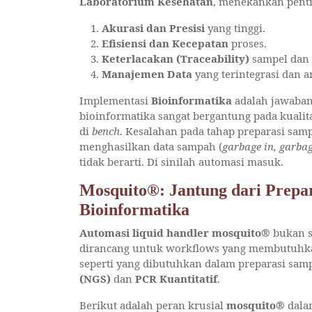
Laboratorium Kesehatan
, menekankan pent
Akurasi dan Presisi
yang tinggi.
Efisiensi dan Kecepatan
proses.
Keterlacakan (Traceability)
sampel dan 
Manajemen Data
yang terintegrasi dan a
Implementasi
Bioinformatika
adalah jawaban 
bioinformatika sangat bergantung pada kualit
di
bench
. Kesalahan pada tahap preparasi sampe
menghasilkan data sampah (
garbage in, garba
tidak berarti. Di sinilah automasi masuk.
Mosquito®: Jantung dari Prepar
Bioinformatika
Automasi liquid handler mosquito®
bukan se
dirancang untuk workflows yang membutuhkan f
seperti yang dibutuhkan dalam preparasi sam
(NGS)
dan
PCR Kuantitatif
.
Berikut adalah peran krusial
mosquito®
dala