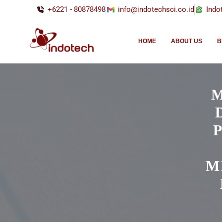
+6221 - 80878498
info@indotechsci.co.id
Indo
HOME
ABOUT US
B
M