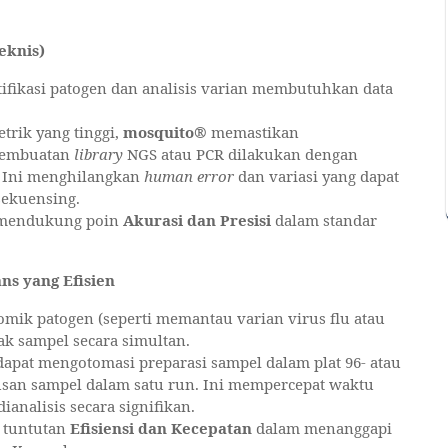
eknis)
ifikasi patogen dan analisis varian membutuhkan data
trik yang tinggi,
mosquito®
memastikan
pembuatan
library
NGS atau PCR dilakukan dengan
. Ini menghilangkan
human error
dan variasi yang dapat
sekuensing.
mendukung poin
Akurasi dan Presisi
dalam standar
ns yang Efisien
mik patogen (seperti memantau varian virus flu atau
 sampel secara simultan.
apat mengotomasi preparasi sampel dalam plat 96- atau
usan sampel dalam satu run. Ini mempercepat waktu
ianalisis secara signifikan.
tuntutan
Efisiensi dan Kecepatan
dalam menanggapi