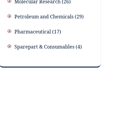
Molecular Research
26
Petroleum and Chemicals
29
Pharmaceutical
17
Sparepart & Consumables
4