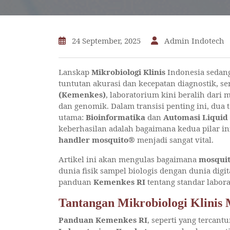
24 September, 2025
Admin Indotech
Lanskap
Mikrobiologi Klinis
Indonesia sedang
tuntutan akurasi dan kecepatan diagnostik, s
(Kemenkes)
, laboratorium kini beralih dari
dan genomik. Dalam transisi penting ini, dua 
utama:
Bioinformatika
dan
Automasi Liquid
keberhasilan adalah bagaimana kedua pilar in
handler mosquito®
menjadi sangat vital.
Artikel ini akan mengulas bagaimana
mosqui
dunia fisik sampel biologis dengan dunia dig
panduan
Kemenkes RI
tentang standar labor
Tantangan Mikrobiologi Klinis
Panduan Kemenkes RI
, seperti yang tercan