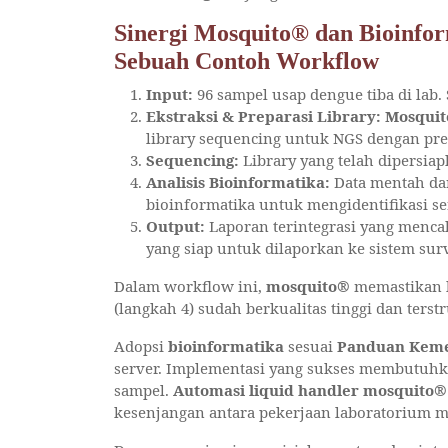
Sinergi Mosquito® dan Bioinf
Sebuah Contoh Workflow
Input:
96 sampel usap dengue tiba di lab.
Ekstraksi & Preparasi Library:
Mosqui
library sequencing untuk NGS dengan presi
Sequencing:
Library yang telah dipersia
Analisis Bioinformatika:
Data mentah dar
bioinformatika untuk mengidentifikasi se
Output:
Laporan terintegrasi yang mencaku
yang siap untuk dilaporkan ke sistem su
Dalam workflow ini,
mosquito®
memastikan b
(langkah 4) sudah berkualitas tinggi dan terstr
Adopsi
bioinformatika
sesuai
Panduan Keme
server. Implementasi yang sukses membutuhkan
sampel.
Automasi liquid handler mosquito®
kesenjangan antara pekerjaan laboratorium man