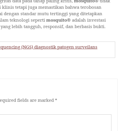
itas data pada tahap paling kritis,
mosquito®
tidak
 klinis tetapi juga memastikan bahwa terobosan
uai dengan standar mutu tertinggi yang ditetapkan
dalam teknologi seperti
mosquito®
adalah investasi
ng lebih tangguh, responsif, dan berbasis bukti.
equencing (NGS) diagnostik patogen surveilans
equired fields are marked
*