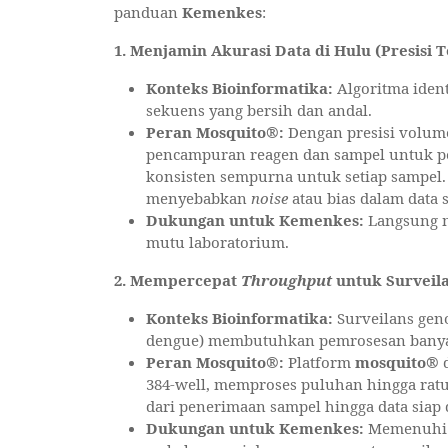
panduan
Kemenkes
:
1. Menjamin Akurasi Data di Hulu (Presisi T
Konteks Bioinformatika:
Algoritma ident
sekuens yang bersih dan andal.
Peran Mosquito®:
Dengan presisi volume
pencampuran reagen dan sampel untuk 
konsisten sempurna untuk setiap sampel
menyebabkan
noise
atau bias dalam data 
Dukungan untuk Kemenkes:
Langsung 
mutu laboratorium.
2. Mempercepat
Throughput
untuk Surveila
Konteks Bioinformatika:
Surveilans geno
dengue) membutuhkan pemrosesan banyak
Peran Mosquito®:
Platform
mosquito®
d
384-well, memproses puluhan hingga rat
dari penerimaan sampel hingga data siap d
Dukungan untuk Kemenkes:
Memenuhi 