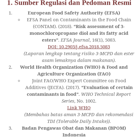
1. Sumber Regulasi dan Pedoman Resmi
European Food Safety Authority (EFSA)
EFSA Panel on Contaminants in the Food Chain
(CONTAM). (2018).
“Risk assessment of 3‐
monochloropropane diol and its fatty acid
esters”
.
EFSA Journal
, 16(1), 5083.
DOI: 10.2903/j.efsa.2018.5083
(Laporan lengkap tentang risiko 3-MCPD dan ester
asam lemaknya dalam makanan)
.
World Health Organization (WHO) & Food and
Agriculture Organization (FAO)
Joint FAO/WHO Expert Committee on Food
Additives (JECFA). (2017).
“Evaluation of certain
contaminants in food”
.
WHO Technical Report
Series
, No. 1002.
Link WHO
(Membahas batas aman 3-MCPD dan rekomendasi
TDI (Tolerable Daily Intake))
.
Badan Pengawas Obat dan Makanan (BPOM)
Indonesia