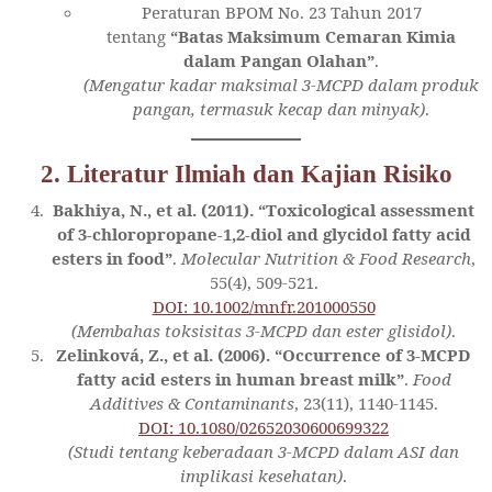
Peraturan BPOM No. 23 Tahun 2017
tentang
“Batas Maksimum Cemaran Kimia
dalam Pangan Olahan”
.
(Mengatur kadar maksimal 3-MCPD dalam produk
pangan, termasuk kecap dan minyak)
.
2. Literatur Ilmiah dan Kajian Risiko
Bakhiya, N., et al. (2011). “Toxicological assessment
of 3-chloropropane-1,2-diol and glycidol fatty acid
esters in food”
.
Molecular Nutrition & Food Research
,
55(4), 509-521.
DOI: 10.1002/mnfr.201000550
(Membahas toksisitas 3-MCPD dan ester glisidol)
.
Zelinková, Z., et al. (2006). “Occurrence of 3-MCPD
fatty acid esters in human breast milk”
.
Food
Additives & Contaminants
, 23(11), 1140-1145.
DOI: 10.1080/02652030600699322
(Studi tentang keberadaan 3-MCPD dalam ASI dan
implikasi kesehatan)
.