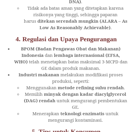
DNA)
.
Tidak ada batas aman yang ditetapkan karena
risikonya yang tinggi, sehingga paparan
harus
ditekan serendah mungkin (ALARA – As
Low As Reasonably Achievable)
.
4. Regulasi dan Upaya Pengurangan
BPOM (Badan Pengawas Obat dan Makanan)
Indonesia
dan
lembaga internasional (EFSA,
WHO)
telah menetapkan batas maksimal 3-MCPD dan
GE dalam produk makanan.
Industri makanan
melakukan modifikasi proses
produksi, seperti:
Menggunakan
metode refining suhu rendah
.
Memilih
minyak dengan kadar diacylglycerol
(DAG) rendah
untuk mengurangi pembentukan
GE.
Menerapkan
teknologi enzimatis
untuk
mengurangi kontaminasi.
5. Tips untuk Konsumen