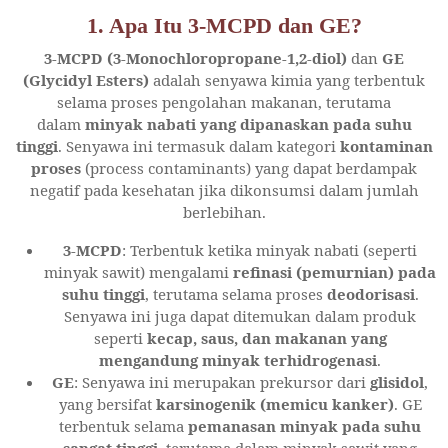
1. Apa Itu 3-MCPD dan GE?
3-MCPD (3-Monochloropropane-1,2-diol)
dan
GE
(Glycidyl Esters)
adalah senyawa kimia yang terbentuk
selama proses pengolahan makanan, terutama
dalam
minyak nabati yang dipanaskan pada suhu
tinggi
. Senyawa ini termasuk dalam kategori
kontaminan
proses
(process contaminants) yang dapat berdampak
negatif pada kesehatan jika dikonsumsi dalam jumlah
berlebihan.
3-MCPD
: Terbentuk ketika minyak nabati (seperti
minyak sawit) mengalami
refinasi (pemurnian) pada
suhu tinggi
, terutama selama proses
deodorisasi
.
Senyawa ini juga dapat ditemukan dalam produk
seperti
kecap, saus, dan makanan yang
mengandung minyak terhidrogenasi
.
GE
: Senyawa ini merupakan prekursor dari
glisidol
,
yang bersifat
karsinogenik (memicu kanker)
. GE
terbentuk selama
pemanasan minyak pada suhu
sangat tinggi
, terutama dalam minyak sawit yang