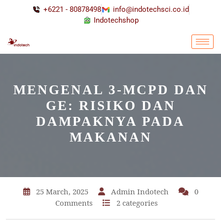
+6221 - 80878498
info@indotechsci.co.id
Indotechshop
MENGENAL 3-MCPD DAN
GE: RISIKO DAN
DAMPAKNYA PADA
MAKANAN
25 March, 2025
Admin Indotech
0
Comments
2 categories