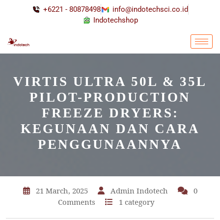
+6221 - 80878498
info@indotechsci.co.id
Indotechshop
VIRTIS ULTRA 50L & 35L
PILOT-PRODUCTION
FREEZE DRYERS:
KEGUNAAN DAN CARA
PENGGUNAANNYA
21 March, 2025
Admin Indotech
0
Comments
1 category